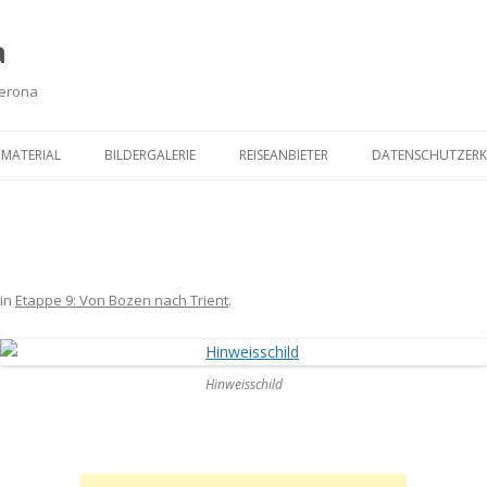
a
Verona
Zum
Inhalt
MATERIAL
BILDERGALERIE
REISEANBIETER
DATENSCHUTZER
springen
in
Etappe 9: Von Bozen nach Trient
.
Hinweisschild