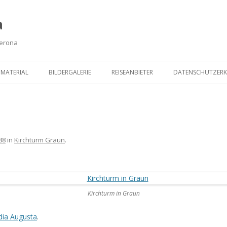
a
Verona
Zum
Inhalt
MATERIAL
BILDERGALERIE
REISEANBIETER
DATENSCHUTZER
springen
88
in
Kirchturm Graun
.
Kirchturm in Graun
dia Augusta
.